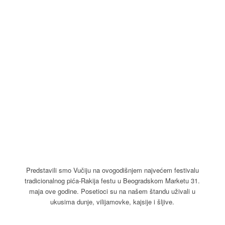
Predstavili smo Vučiju na ovogodišnjem najvećem festivalu
tradicionalnog pića-Rakija festu u Beogradskom Marketu 31.
maja ove godine. Posetioci su na našem štandu uživali u
ukusima dunje, vilijamovke, kajsije i šljive.