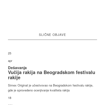
SLIČNE OBJAVE
25
apr
Dešavanja
Vučija rakija na Beogradskom festivalu
rakije
Simex Original je učestvovao na Beogradskom festivalu rakije,
gde je sprovedeno ocenjivanje kvaliteta rakija
18