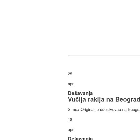
25
apr
Dešavanja
Vučija rakija na Beograd
Simex Original je učestvovao na Beograd
18
apr
Dešavanja