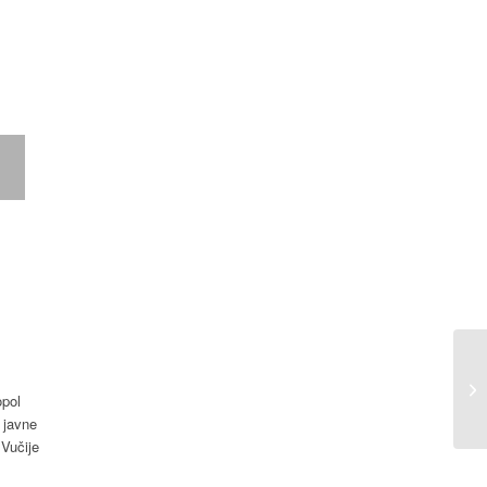
opol
 javne
 Vučije