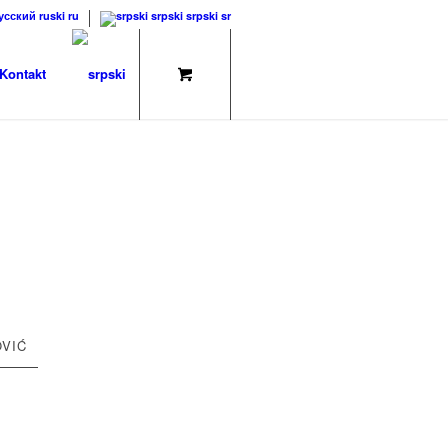
усский
ruski
ru
srpski
srpski
sr
Kontakt
OVIĆ