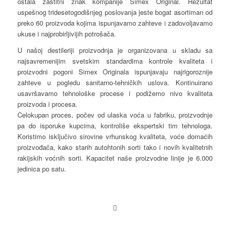
ostala zaštitni znak kompanije Simex Original. Rezultat
uspešnog tridesetogodišnjeg poslovanja jeste bogat asortiman od
preko 60 proizvoda kojima ispunjavamo zahteve i zadovoljavamo
ukuse i najprobirljivijih potrošača.
U našoj destileriji proizvodnja je organizovana u skladu sa
najsavremenijim svetskim standardima kontrole kvaliteta i
proizvodni pogoni Simex Originala ispunjavaju najrigoroznije
zahteve u pogledu sanitarno-tehničkih uslova. Kontinuirano
usavršavamo tehnološke procese i podižemo nivo kvaliteta
proizvoda i procesa.
Celokupan proces, počev od ulaska voća u fabriku, proizvodnje
pa do isporuke kupcima, kontroliše ekspertski tim tehnologa.
Koristimo isključivo sirovine vrhunskog kvaliteta, voće domaćih
proizvođača, kako starih autohtonih sorti tako i novih kvalitetnih
rakijskih voćnih sorti. Kapacitet naše proizvodne linije je 6.000
jedinica po satu.