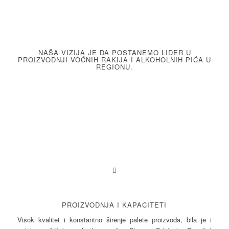
NAŠA VIZIJA JE DA POSTANEMO LIDER U
PROIZVODNJI VOĆNIH RAKIJA I ALKOHOLNIH PIĆA U
REGIONU.
PROIZVODNJA I KAPACITETI
Visok kvalitet i konstantno širenje palete proizvoda, bila je i