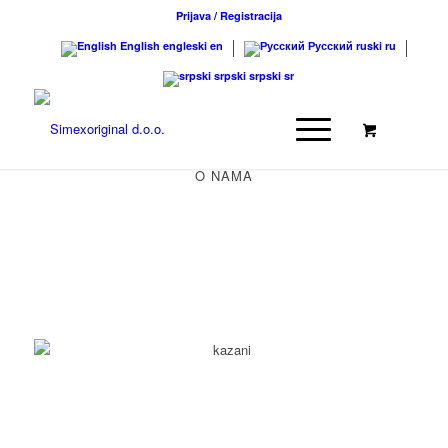
Prijava / Registracija
English
engleski
en
Русский
ruski
ru
srpski
srpski
sr
O NAMA