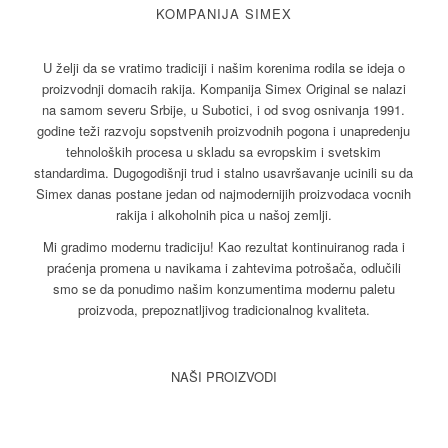
KOMPANIJA SIMEX
U želji da se vratimo tradiciji i našim korenima rodila se ideja o
proizvodnji domacih rakija. Kompanija Simex Original se nalazi
na samom severu Srbije, u Subotici, i od svog osnivanja 1991.
godine teži razvoju sopstvenih proizvodnih pogona i unapredenju
tehnoloških procesa u skladu sa evropskim i svetskim
standardima. Dugogodišnji trud i stalno usavršavanje ucinili su da
Simex danas postane jedan od najmodernijih proizvodaca vocnih
rakija i alkoholnih pica u našoj zemlji.
Mi gradimo modernu tradiciju! Kao rezultat kontinuiranog rada i
praćenja promena u navikama i zahtevima potrošača, odlučili
smo se da ponudimo našim konzumentima modernu paletu
proizvoda, prepoznatljivog tradicionalnog kvaliteta.
NAŠI PROIZVODI