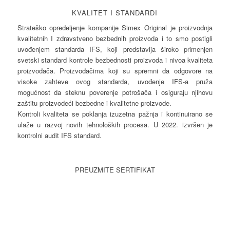
KVALITET I STANDARDI
Strateško opredeljenje kompanije Simex Original je proizvodnja
kvalitetnih I zdravstveno bezbednih proizvoda i to smo postigli
uvođenjem standarda IFS, koji predstavlja široko primenjen
svetski standard kontrole bezbednosti proizvoda i nivoa kvaliteta
proizvođača. Proizvođačima koji su spremni da odgovore na
visoke zahteve ovog standarda, uvođenje IFS-a pruža
mogućnost da steknu poverenje potrošača i osiguraju njihovu
zaštitu proizvodeći bezbedne i kvalitetne proizvode.
Kontroli kvaliteta se poklanja izuzetna pažnja i kontinuirano se
ulaže u razvoj novih tehnoloških procesa. U 2022. izvršen je
kontrolni audit IFS standard.
PREUZMITE SERTIFIKAT