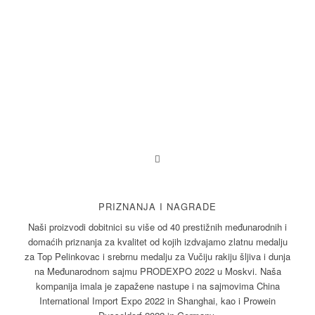
PRIZNANJA I NAGRADE
Naši proizvodi dobitnici su više od 40 prestižnih međunarodnih i
domaćih priznanja za kvalitet od kojih izdvajamo zlatnu medalju
za Top Pelinkovac i srebrnu medalju za Vučiju rakiju šljiva i dunja
na Međunarodnom sajmu PRODEXPO 2022 u Moskvi. Naša
kompanija imala je zapažene nastupe i na sajmovima China
International Import Expo 2022 in Shanghai, kao i Prowein