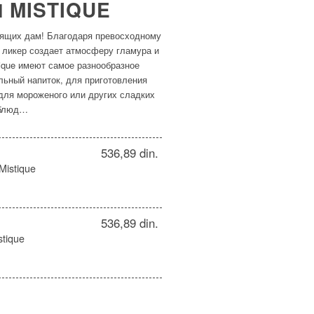
 MISTIQUE
оящих дам! Благодаря превосходному
е ликер создает атмосферу гламура и
tique имеют самое разнообразное
льный напиток, для приготовления
 для мороженого или других сладких
блюд…
536,89 din.
istique
536,89 din.
tique