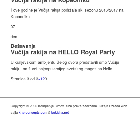
I ove godine je Vučija rakija podržala ski sezonu 2016/2017 na
Kopaoniku
07
dec
Dešavanja
Vučija rakija na HELLO Royal Party
U kraljevskom ambijentu Belog dvora predstavili smo Vučiju
rakiju, na žurci najpopularnijeg svetskog magazina Hello
Stranica 3 od 3
«
1
2
3
Copyright © 2026 Kompanija Simex. Sva prava zadržana. Dizajn i izrada web
sajta
kha-concepts.com
&
bokisha.net