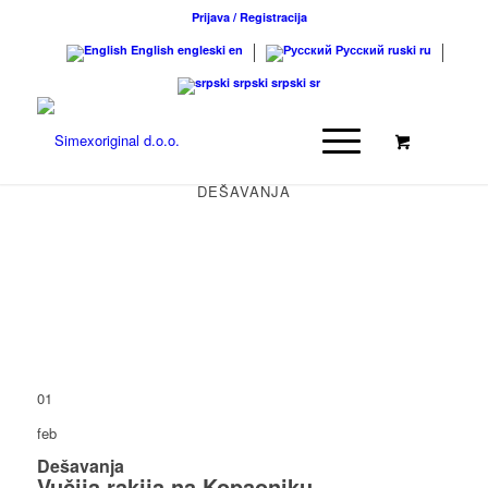
Prijava / Registracija
English
engleski
en
Русский
ruski
ru
srpski
srpski
sr
DEŠAVANJA
01
feb
Dešavanja
Vučija rakija na Kopaoniku