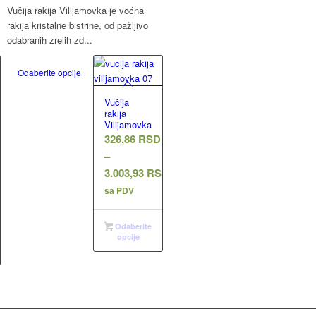
Vučija rakija Vilijamovka je voćna
rakija kristalne bistrine, od pažljivo
odabranih zrelih zd...
Odaberite opcije
Vučija
rakija
Vilijamovka
D
326,86
RSD
–
3.003,93
RSD
Raspon
sa PDV
cena:
od
Odaberite
opcije
326,86 RSD
do
3.003,93 RSD