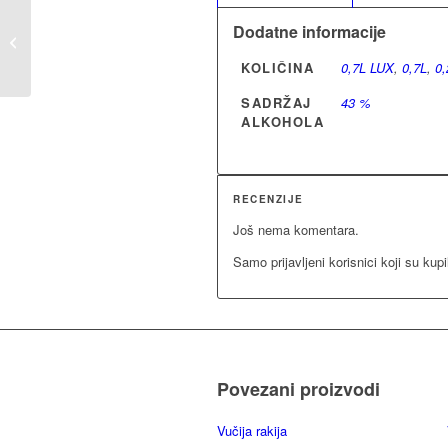
Dodatne informacije
S Original Dunja
KOLIČINA
0,7L LUX
,
0,7L
,
0,
SADRŽAJ
43 %
ALKOHOLA
RECENZIJE
Još nema komentara.
Samo prijavljeni korisnici koji su kup
Povezani proizvodi
Vučija rakija