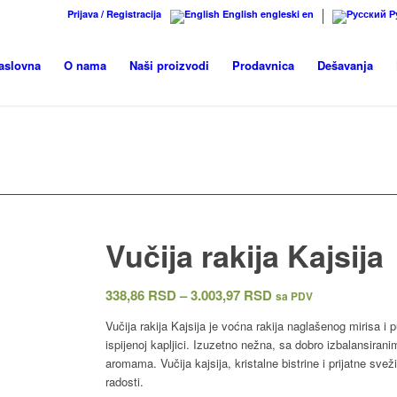
Prijava / Registracija
English
engleski
en
Р
aslovna
O nama
Naši proizvodi
Prodavnica
Dešavanja
NAŠI PROIZVODI
Vučija rakija Kajsija
Raspon
338,86
RSD
–
3.003,97
RSD
sa PDV
cena:
Vučija rakija Kajsija je voćna rakija naglašenog mirisa i
od
ispijenoj kapljici. Izuzetno nežna, sa dobro izbalansira
338,86 RSD
aromama. Vučija kajsija, kristalne bistrine i prijatne sve
do
radosti.