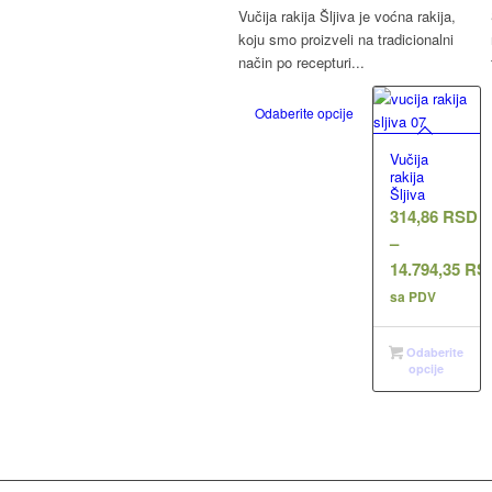
Vučija rakija Šljiva je voćna rakija,
koju smo proizveli na tradicionalni
način po recepturi...
Odaberite opcije
Vučija
rakija
Šljiva
314,86
RSD
–
14.794,35
RS
Raspon
sa PDV
cena:
od
Odaberite
opcije
314,86 RSD
do
14.794,35 RS