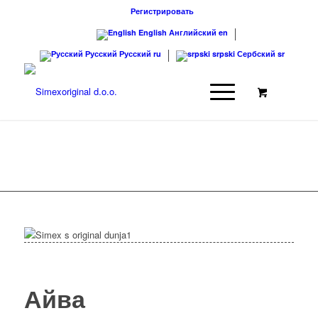
Регистрировать
English
Английский
en
Русский
Русский
ru
srpski
Сербский
sr
NAŠI PROIZVODI
Айва