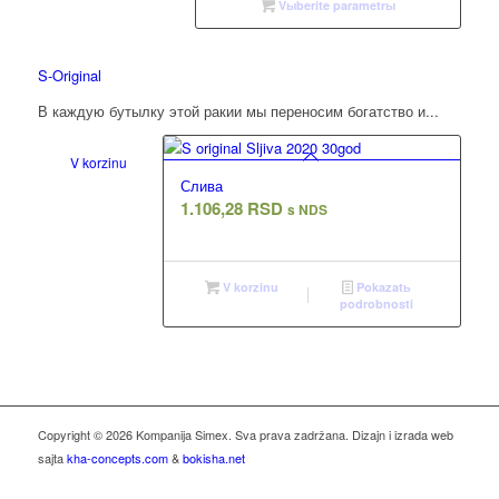
Vыberite parametrы
1.495,2
S-Original
В каждую бутылку этой ракии мы переносим богатство и...
V korzinu
Слива
1.106,28
RSD
s NDS
V korzinu
Pokazatь
podrobnosti
Copyright © 2026 Kompanija Simex. Sva prava zadržana. Dizajn i izrada web
sajta
kha-concepts.com
&
bokisha.net