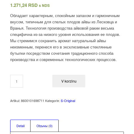
1.271,24
RSD
s NDS
Обладает характерным, спокойным запахом и гармоничным
вкусом, типичным для спелых плодов айвы из Лесковца и
Вранья. Технология производства айвовой ракии весьма
специфична из-за низкого уровня использования ее плодов.
Мы стремимся сохранить аромат натуральный айвы
неизменным, перенеся его в эксклюзивные стеклянные
бутылки посредством сочетания традиционного способа
производства и современных технологических процессов.
V korzinu
Artikul:
8600101698711
Kategoriя:
S-Original
Detali
Otzыvы (0)