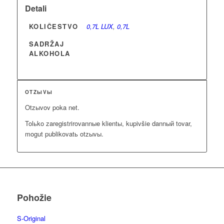
Detali
KOLIČESTVO
0,7L LUX
,
0,7L
SADRŽAJ
ALKOHOLA
OTZЫVЫ
Otzыvov poka net.
Tolьko zaregistrirovannыe klientы, kupivšie dannый tovar,
mogut publikovatь otzыvы.
Pohožie
S-Original