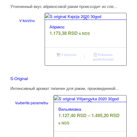
Утонченный вкус абрикосовой ракии происходит из спе...
V korzinu
Абрикос
1.173,38
RSD
s NDS
V korzinu
Pokazatь
podrobnosti
S-Original
Интенсивный аромат типичен для ракии, произведенной...
Vыberite parametrы
Вильямовка
Diapazo
1.127,40
RSD
–
1.495,20
RSD
cen:
s NDS
1.127,4
–